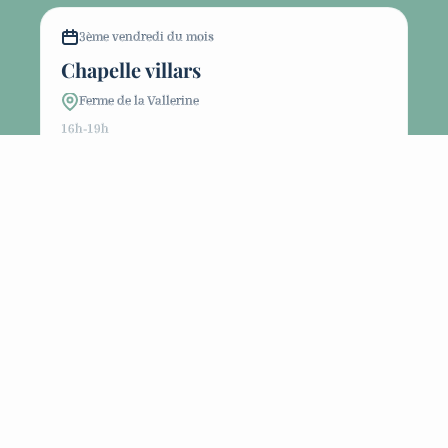
3ème vendredi du mois
Chapelle villars
Ferme de la Vallerine
16h-19h
4ème vendredi du mois
Condrieu
AMAP
18h30-19h30
du 27 juillet au 1er septembre
Pause estivale
Costa dorada